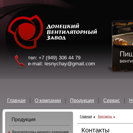
е -
Пищ
тел: +7 (949) 306 44 79
 давления ВЦ 14-46
вент
e-mail: lesnychay@gmail.com
Главная
О компании
Продукция
Сервис
Н
Главная
Контакты
Продукция
Контакты
Вентиляторы низкого давления