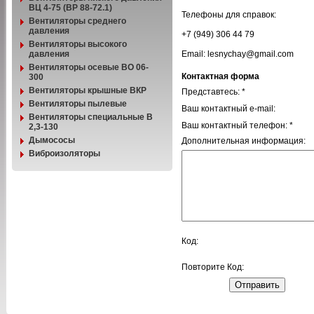
ВЦ 4-75 (ВР 88-72.1)
Телефоны для справок:
Вентиляторы среднего
давления
+7 (949) 306 44 79
Вентиляторы высокого
давления
Email: lesnychay@gmail.com
Вентиляторы осевые ВО 06-
Контактная форма
300
Вентиляторы крышные ВКР
Представтесь: *
Вентиляторы пылевые
Ваш контактный e-mail:
Вентиляторы специальные В
Ваш контактный телефон: *
2,3-130
Дымососы
Дополнительная информация:
Виброизоляторы
Код:
Повторите Код: