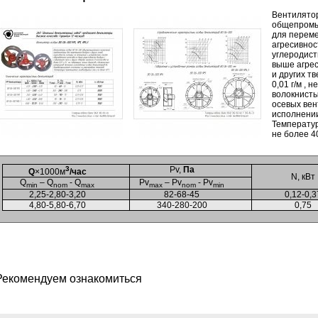
Вентилято
общепромы
для переме
агресивнос
углеродист
выше агрес
и других т
0,01 г/м ,
волокнисты
осевых ве
исполнении
Температу
не более 4
3
Pv,
Па
Q
×1000м
/час
N, кВт
Q
– Q
- Q
Pv
– Pv
- Pv
min
nom
max
max
nom
min
2,25-2,80-3,20
82-68-45
0,12-0,3
4,80-5,80-6,70
340-280-200
0,75
Рекомендуем ознакомиться