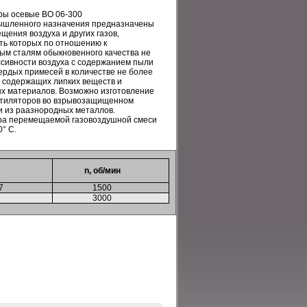
ры осевые ВО 06-300
шленного назначения предназначены
щения воздуха и других газов,
ть которых по отношению к
ым сталям обыкновенного качества не
сивности воздуха с содержанием пыли
вердых примесей в количестве не более
 не содержащих липких веществ и
х материалов. Возможно изготовление
нтиляторов во взрывозащищенном
 из раазнородных металлов.
ра перемещаемой газовоздушной смеси
0° С.
n, об/мин
7
1500
3000