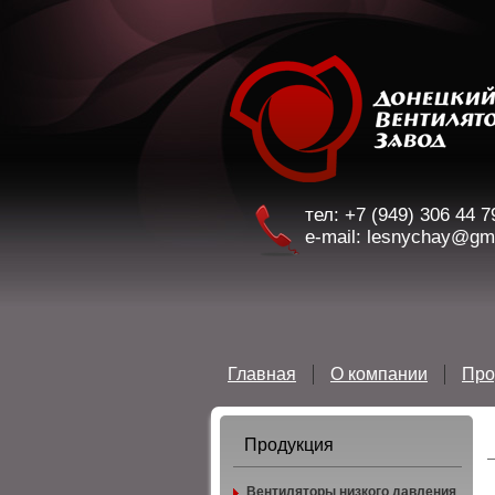
Машиностроение -
тел: +7 (949) 306 44 7
вентиляторы среднего давления ВЦ 14-46
e-mail: lesnychay@gm
Главная
О компании
Про
Продукция
Вентиляторы низкого давления